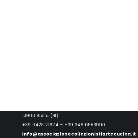
Associazione Collezionisti Arte-Cucina
via Matteotti 14
13900 Biella (BI)
+39 0425 21674 – +39 348 0553990
info@associazionecollezionistiartecucina.it